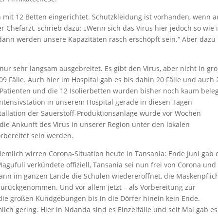
on mit 12 Betten eingerichtet. Schutzkleidung ist vorhanden, wenn 
er Chefarzt, schrieb dazu: „Wenn sich das Virus hier jedoch so wie 
 dann werden unsere Kapazitäten rasch erschöpft sein.“ Aber dazu
nur sehr langsam ausgebreitet. Es gibt den Virus, aber nicht in gr
9 Fälle. Auch hier im Hospital gab es bis dahin 20 Fälle und auch 
 Patienten und die 12 Isolierbetten wurden bisher noch kaum beleg
ntensivstation in unserem Hospital gerade in diesen Tagen
stallation der Sauerstoff-Produktionsanlage wurde vor Wochen
 die Ankunft des Virus in unserer Region unter den lokalen
rbereitet sein werden.
emlich wirren Corona-Situation heute in Tansania: Ende Juni gab 
gufuli verkündete offiziell, Tansania sei nun frei von Corona und
ann im ganzen Lande die Schulen wiedereröffnet, die Maskenpflic
urückgenommen. Und vor allem jetzt – als Vorbereitung zur
ie großen Kundgebungen bis in die Dörfer hinein kein Ende.
mlich gering. Hier in Ndanda sind es Einzelfälle und seit Mai gab e