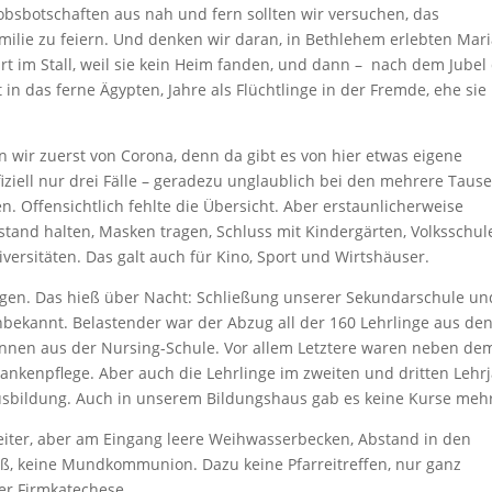
iobsbotschaften aus nah und fern sollten wir versuchen, das
milie zu feiern. Und denken wir daran, in Bethlehem erlebten Mar
urt im Stall, weil sie kein Heim fanden, und dann – nach dem Jubel
n das ferne Ägypten, Jahre als Flüchtlinge in der Fremde, ehe sie 
 wir zuerst von Corona, denn da gibt es von hier etwas eigene
iziell nur drei Fälle – geradezu unglaublich bei den mehrere Taus
. Offensichtlich fehlte die Übersicht. Aber erstaunlicherweise
stand halten, Masken tragen, Schluss mit Kindergärten, Volksschul
ersitäten. Das galt auch für Kino, Sport und Wirtshäuser.
lgen. Das hieß über Nacht: Schließung unserer Sekundarschule un
unbekannt. Belastender war der Abzug all der 160 Lehrlinge aus de
innen aus der Nursing-Schule. Vor allem Letztere waren neben de
Krankenpflege. Aber auch die Lehrlinge im zweiten und dritten Lehr
 Ausbildung. Auch in unserem Bildungshaus gab es keine Kurse meh
weiter, aber am Eingang leere Weihwasserbecken, Abstand in den
ß, keine Mundkommunion. Dazu keine Pfarreitreffen, nur ganz
er Firmkatechese.