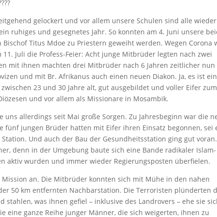
????
eitgehend gelockert und vor allem unsere Schulen sind alle wieder
r ein ruhiges und gesegnetes Jahr. So konnten am 4. Juni unsere be
n Bischof Titus Mdoe zu Priestern geweiht werden. Wegen Corona 
m 11. Juli die Profess-Feier: Acht junge Mitbrüder legten nach zwei
en mit ihnen machten drei Mitbrüder nach 6 Jahren zeitlicher nun 
izen und mit Br. Afrikanus auch einen neuen Diakon. Ja, es ist ei
zwischen 23 und 30 Jahre alt, gut ausgebildet und voller Eifer zu
 Diözesen und vor allem als Missionare in Mosambik.
uns allerdings seit Mai große Sorgen. Zu Jahresbeginn war die n
 fünf jungen Brüder hatten mit Eifer ihren Einsatz begonnen, sei 
Station. Und auch der Bau der Gesundheitsstation ging gut voran
cher, denn in der Umgebung baute sich eine Bande radikaler Islam-
dten aktiv wurden und immer wieder Regierungsposten überfielen.
re Mission an. Die Mitbrüder konnten sich mit Mühe in den nahen
er 50 km entfernten Nachbarstation. Die Terroristen plünderten 
stahlen, was ihnen gefiel – inklusive des Landrovers – ehe sie si
ie eine ganze Reihe junger Männer, die sich weigerten, ihnen zu