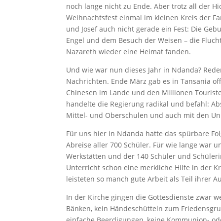
noch lange nicht zu Ende. Aber trotz all der H
Weihnachtsfest einmal im kleinen Kreis der Fa
und Josef auch nicht gerade ein Fest: Die Geb
Engel und dem Besuch der Weisen – die Flucht i
Nazareth wieder eine Heimat fanden.
Und wie war nun dieses Jahr in Ndanda? Reden
Nachrichten. Ende März gab es in Tansania off
Chinesen im Lande und den Millionen Touristen
handelte die Regierung radikal und befahl: Ab
Mittel- und Oberschulen und auch mit den Univ
Für uns hier in Ndanda hatte das spürbare Fo
Abreise aller 700 Schüler. Für wie lange war 
Werkstätten und der 140 Schüler und Schüler
Unterricht schon eine merkliche Hilfe in der 
leisteten so manch gute Arbeit als Teil ihrer
In der Kirche gingen die Gottesdienste zwar 
Bänken, kein Händeschütteln zum Friedensgru
einfache Beerdigungen, keine Kommunion- od