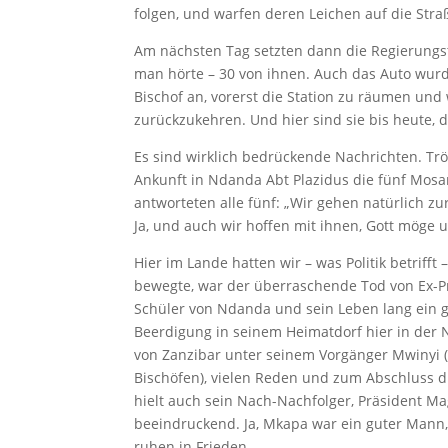
folgen, und warfen deren Leichen auf die Stra
Am nächsten Tag setzten dann die Regierungst
man hörte – 30 von ihnen. Auch das Auto wurd
Bischof an, vorerst die Station zu räumen un
zurückzukehren. Und hier sind sie bis heute, d
Es sind wirklich bedrückende Nachrichten. Trös
Ankunft in Ndanda Abt Plazidus die fünf Mosam
antworteten alle fünf: „Wir gehen natürlich 
Ja, und auch wir hoffen mit ihnen, Gott möge 
Hier im Lande hatten wir – was Politik betrif
bewegte, war der überraschende Tod von Ex-Pr
Schüler von Ndanda und sein Leben lang ein g
Beerdigung in seinem Heimatdorf hier in der 
von Zanzibar unter seinem Vorgänger Mwinyi (95
Bischöfen), vielen Reden und zum Abschluss 
hielt auch sein Nach-Nachfolger, Präsident Mag
beeindruckend. Ja, Mkapa war ein guter Mann,
ruhen in Frieden.