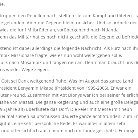
ße.
ruppen den Rebellen nach, stellten sie zum Kampf und töteten – 
e gefunden. Aber die Gegend bleibt unsicher. Und so ordnete der
d wies die fünf Mitbrüder an, vorübergehend nach Ndanda
enn das Militär hat es noch nicht geschafft, die Gegend zu befried
tend ist dabei allerdings die folgende Nachricht: Als kurz nach ih
bik-Missionare fragte, wie es nun wohl weitergehen solle,
zurück nach Mosambik und fangen neu an. Denn man braucht uns do
uns wieder Wege zeigen.
ft – Gott sei Dank weitgehend Ruhe. Was im August das ganze Land
äsident Benyamin Mkapa (Präsident von 1995-2005). Er war ein
uter Freund. Zusammen mit Abt Dionys war ich bei seiner feierlic
Nähe von Masasi. Die ganze Regierung und auch eine große Delega
 Jahre alt) überflutete das Dorf. Die Feier mit Messe (mit neun
drei mal sieben Salutschüssen dauerte ganze acht Stunden. Zum E
ufuli, eine sehr persönliche Rede. Es war alles in allem sehr
 und offensichtlich auch heute noch im Lande geschätzt. Er möge