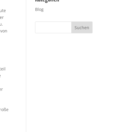
Blog
ute
er
u.
 von
eil
e
er
Große