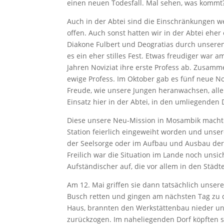
einen neuen Todesfall. Mal sehen, was kommt
Auch in der Abtei sind die Einschränkungen w
offen. Auch sonst hatten wir in der Abtei ehe
Diakone Fulbert und Deogratias durch unsere
es ein eher stilles Fest. Etwas freudiger war a
Jahren Noviziat ihre erste Profess ab. Zusamm
ewige Profess. Im Oktober gab es fünf neue Nov
Freude, wie unsere Jungen heranwachsen, alle 
Einsatz hier in der Abtei, in den umliegenden
Diese unsere Neu-Mission in Mosambik machte 
Station feierlich eingeweiht worden und unsere
der Seelsorge oder im Aufbau und Ausbau der 
Freilich war die Situation im Lande noch unsi
Aufständischer auf, die vor allem in den Stä
Am 12. Mai griffen sie dann tatsächlich unse
Busch retten und gingen am nächsten Tag zu d
Haus, brannten den Werkstättenbau nieder und 
zurückzogen. Im naheliegenden Dorf köpften s