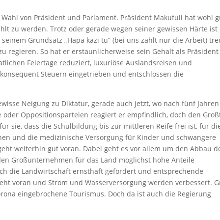
 Wahl von Präsident und Parlament. Präsident Makufuli hat wohl g
ählt zu werden. Trotz oder gerade wegen seiner gewissen Härte ist 
 seinem Grundsatz „Hapa kazi tu“ (bei uns zählt nur die Arbeit) tre
zu regieren. So hat er erstaunlicherweise sein Gehalt als Präsident
aatlichen Feiertage reduziert, luxuriöse Auslandsreisen und
 konsequent Steuern eingetrieben und entschlossen die
ewisse Neigung zu Diktatur, gerade auch jetzt, wo nach fünf Jahren
e oder Oppositionsparteien reagiert er empfindlich, doch den Großt
ür sie, dass die Schulbildung bis zur mittleren Reife frei ist, für di
hen und die medizinische Versorgung für Kinder und schwangere
 geht weiterhin gut voran. Dabei geht es vor allem um den Abbau d
den Großunternehmen für das Land möglichst hohe Anteile
ch die Landwirtschaft ernsthaft gefördert und entsprechende
 geht voran und Strom und Wasserversorgung werden verbessert. 
Corona eingebrochene Tourismus. Doch da ist auch die Regierung